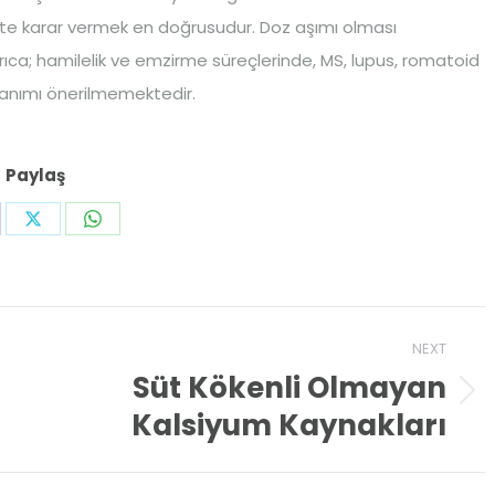
rlikte karar vermek en doğrusudur. Doz aşımı olması
rıca; hamilelik ve emzirme süreçlerinde, MS, lupus, romatoid
llanımı önerilmemektedir.
Paylaş
are
Share
Share
on
on
cebook
X
WhatsApp
NEXT
Süt Kökenli Olmayan
Next
Kalsiyum Kaynakları
post: