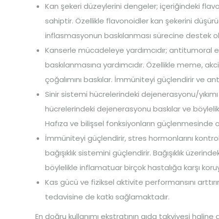
Kan şekeri düzeylerini dengeler; içeriğindeki flav
sahiptir. Özellikle flavonoidler kan şekerini düşürü
inflasmasyonun baskılanması sürecine destek ol
Kanserle mücadeleye yardımcıdır; antitumoral et
baskılanmasına yardımcıdır. Özellikle meme, akciğ
çoğalımını baskılar. İmmüniteyi güçlendirir ve ant
Sinir sistemi hücrelerindeki dejenerasyonu/yıkımı 
hücrelerindeki dejenerasyonu baskılar ve böyleli
Hafıza ve bilişsel fonksiyonların güçlenmesinde old
İmmüniteyi güçlendirir, stres hormonlarını kontro
bağışıklık sistemini güçlendirir. Bağışıklık üzerin
böylelikle inflamatuar birçok hastalığa karşı kor
Kas gücü ve fiziksel aktivite performansını arttırır. 
tedavisine de katkı sağlamaktadır.
En doğru kullanımı ekstratının gıda takviyesi haline