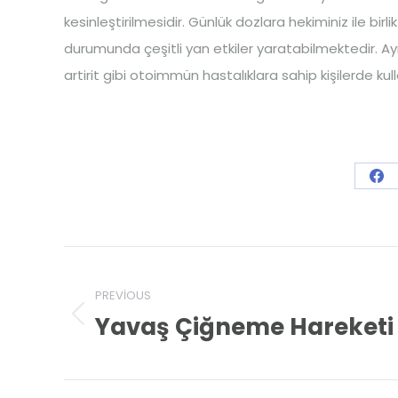
kesinleştirilmesidir. Günlük dozlara hekiminiz ile bi
durumunda çeşitli yan etkiler yaratabilmektedir. Ay
artirit gibi otoimmün hastalıklara sahip kişilerde ku
Sh
on
Fa
Post
navigation
PREVIOUS
Yavaş Çiğneme Hareketi
Previous
post: