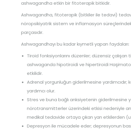
ashwagandha etkin bir fitoterapik bitkidir.
Ashwagandha, fitoterapik (bitkiler ile tedavi) tedavid
nöropsikiyatrik sistem ve inflamasyon süreçlerindek
parçasıdır.
Ashwagandhayı bu kadar kıymetli yapan faydaları:
Tiroid fonksiyonlarını düzenler; düzensiz çalışan
ashwaganda hipotiroidi ve hipertiroidi Haşimato 
etkilidir.
Adrenal yorgunluğun giderilmesine yardımcıdır; ko
yardımcı olur.
Stres ve buna bağlı anksiyetenin giderilmesine y
nörotransmitterler üzerindeki etkisi nedeniyle
medikal tedavide ortaya çıkan yan etkilerden (uyk
Depresyon ile mücadele eder; depresyonun bask