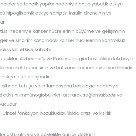
onoidler ve fenolik yapılar nedeniyle antidiyabetik etkiye
cü hipoglisemik etkiye sahiptir. İnsülin direncinin ve
ur.
kisi nedeniyle kanser hücrelerinin büyüme ve gelişiminin
er ve sindirim kanalındaki kanser hücrelerinin kontrolsüz
ioksidan etkiye sahiptir.
baskılar; Alzheimer’s ve Parkinson’s gibi hastalıklardaki beyin
kle hareket becerisinin ve hafızanın korunmasına yardımcıdır.
ukça etkili bir ajandır.
l altında tutuşu ve inflamasyonu baskılayıcı nedeniyle
deki etkisini immünoglobulinleri artırarak sağlamaktadır ve
uyucudur.
Cinsel fonksiyon bozuklukları, libido artışı ve kısırlık
 dönüştürülmesi ve böylelikle günlük dozların