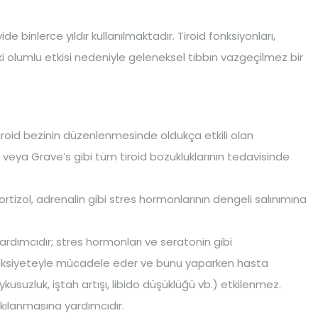
e binlerce yıldır kullanılmaktadır. Tiroid fonksiyonları,
i olumlu etkisi nedeniyle geleneksel tıbbın vazgeçilmez bir
 tiroid bezinin düzenlenmesinde oldukça etkili olan
veya Grave’s gibi tüm tiroid bozukluklarının tedavisinde
rtizol, adrenalin gibi stres hormonlarının dengeli salınımına
ardımcıdır; stres hormonları ve seratonin gibi
 anksiyeteyle mücadele eder ve bunu yaparken hasta
usuzluk, iştah artışı, libido düşüklüğü vb.) etkilenmez.
ılanmasına yardımcıdır.