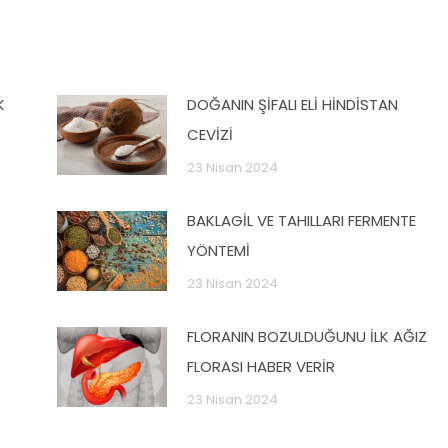
K
DOĞANIN ŞİFALI ELİ HİNDİSTAN
CEVİZİ
23 Nisan 2024
BAKLAGİL VE TAHILLARI FERMENTE
YÖNTEMİ
23 Nisan 2024
FLORANIN BOZULDUĞUNU İLK AĞIZ
FLORASI HABER VERİR
23 Nisan 2024