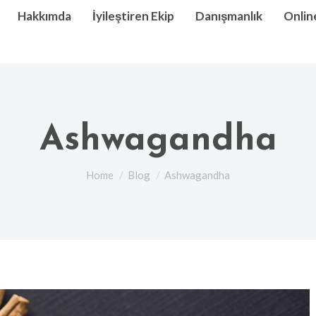
Hakkımda
İyileştiren Ekip
Danışmanlık
Onlin
Ashwagandha
You are here:
Home
Blog
Ashwagandha