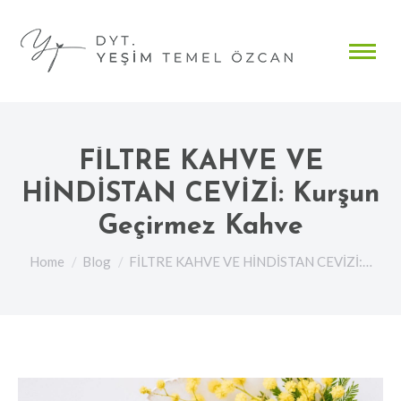
FİLTRE KAHVE VE
HİNDİSTAN CEVİZİ: Kurşun
Geçirmez Kahve
You are here:
Home
Blog
FİLTRE KAHVE VE HİNDİSTAN CEVİZİ:…