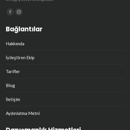
Find us on:
Facebook
Instagram
page
page
Bağlantılar
opens
opens
in
in
Hakkımda
new
new
window
window
İyileştiren Ekip
Tarifler
Blog
İletişim
Aydınlatma Metni