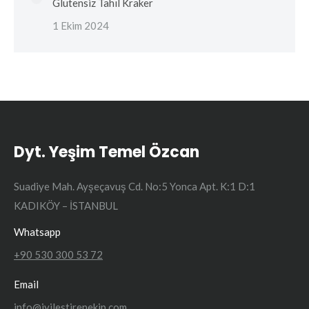
Glutensiz Tahıl Kraker
1 Ekim 2024
Dyt. Yeşim Temel Özcan
Suadiye Mah. Ayşeçavuş Cd. No:5 Yonca Apt. K:1 D:1
KADIKÖY – İSTANBUL
Whatsapp
+90 530 300 53 72
Email
info@iyilestirenekip.com