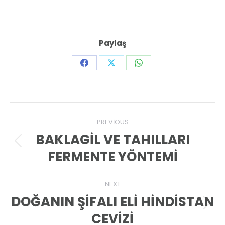
Paylaş
Share
Share
Share
on
on
on
Facebook
X
WhatsApp
Post
PREVIOUS
navigation
BAKLAGİL VE TAHILLARI
Previous
FERMENTE YÖNTEMİ
post:
NEXT
DOĞANIN ŞİFALI ELİ HİNDİSTAN
Next
CEVİZİ
post: