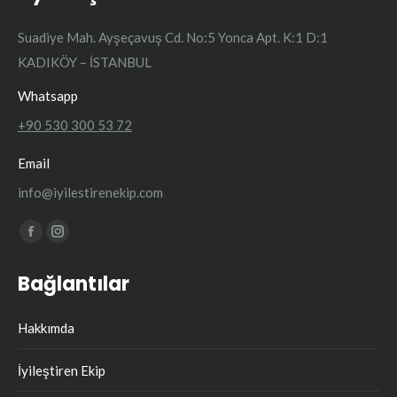
Suadiye Mah. Ayşeçavuş Cd. No:5 Yonca Apt. K:1 D:1
KADIKÖY – İSTANBUL
Whatsapp
+90 530 300 53 72
Email
info@iyilestirenekip.com
Find us on:
Facebook
Instagram
page
page
Bağlantılar
opens
opens
in
in
Hakkımda
new
new
window
window
İyileştiren Ekip