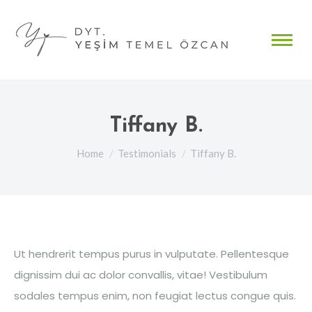
Tiffany B.
You are here:
Home
Testimonials
Tiffany B.
Ut hendrerit tempus purus in vulputate. Pellentesque
dignissim dui ac dolor convallis, vitae! Vestibulum
sodales tempus enim, non feugiat lectus congue quis.